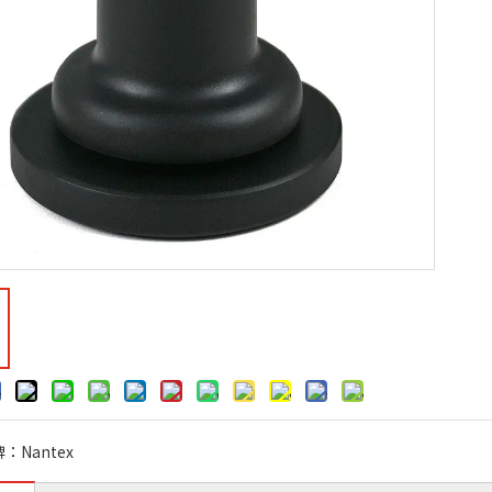
牌：
Nantex