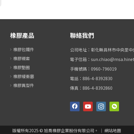
橡膠產品
聯絡我們
橡膠包鐵件
公司地址：彰化縣員林市中央里中央路
橡膠襯套
電子信箱：
sun.chiao@msa.hine
橡膠墊圈
手機號碼：0960-796019
橡膠緩衝塞
電話：886-4-8392830
橡膠異型件
傳真：886-4-8392860
版權所有
2025
© 旭喬橡膠企業股份有限公司。 ｜
網站地圖