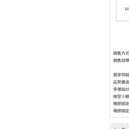
銷售方
銷售目
競爭特
品質優良
多樣設
接受小額
橡膠固定
橡膠固定