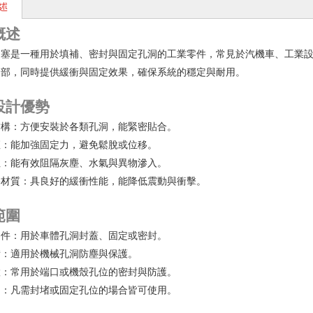
述
概述
定塞是一種用於填補、密封與固定孔洞的工業零件，常見於汽機車、工業
內部，同時提供緩衝與固定效果，確保系統的穩定與耐用。
設計優勢
結構：方便安裝於各類孔洞，能緊密貼合。
座：能加強固定力，避免鬆脫或位移。
性：能有效阻隔灰塵、水氣與異物滲入。
膠材質：具良好的緩衝性能，能降低震動與衝擊。
範圍
零件：用於車體孔洞封蓋、固定或密封。
備：適用於機械孔洞防塵與保護。
置：常用於端口或機殼孔位的密封與防護。
用：凡需封堵或固定孔位的場合皆可使用。