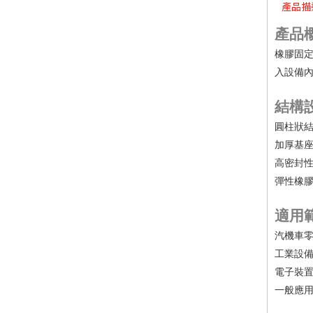
產品描
產品
橡膠固
入設備
結構
圓柱狀
加厚基
高密封
彈性橡
適用
汽機車
工業設
電子裝
一般應