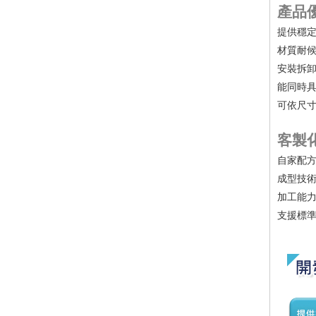
產品
提供穩
材質耐
安裝拆
能同時
可依尺
客製
自家配
成型技
加工能
支援標