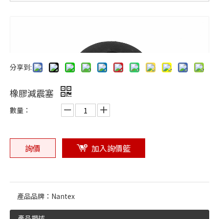
橡膠零件常見問題與解決方案
旭喬橡膠關注 CHINAPLAS 2025
旭喬橡膠參與 2025 台灣國際塑橡膠原料暨複材應用工業展
為什麼選用食品級矽膠？國際認證與安全標準解讀
耐高溫矽膠 VS 耐油橡膠，該如何選擇？
分享到:
橡膠製造工藝解析：壓縮成型、射出成型、擠出成型
橡膠減震塞
數量：
詢價
加入詢價籃
產品品牌：
Nantex
產品描述