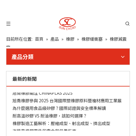
目前所在位置:
首頁
»
產品
»
橡膠
»
橡膠緩衝塞
»
橡膠減震
塞
產品分類
最新的新聞
橡膠零件常見問題與解決方案
旭喬橡膠關注 CHINAPLAS 2025
旭喬橡膠參與 2025 台灣國際塑橡膠原料暨複材應用工業展
為什麼選用食品級矽膠？國際認證與安全標準解讀
耐高溫矽膠 VS 耐油橡膠，該如何選擇？
橡膠製造工藝解析：壓縮成型、射出成型、擠出成型
汽機車橡膠零件的壽命與保養指南
橡膠與矽膠的差異？應用選材指南