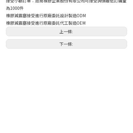
接受小額訂單：旭喬橡膠企業股份有限公司可接受詢價最低訂購量
為1000件
橡膠減震塞接受進行原廠委託設計製造ODM
橡膠減震塞接受進行原廠委託代工製造OEM
上一條:
下一條: