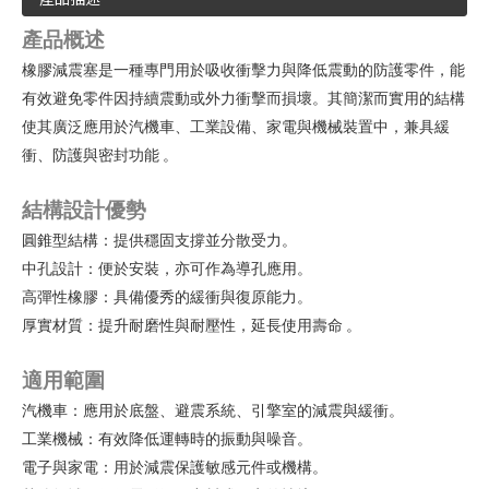
產品概述
橡膠減震塞是一種專門用於吸收衝擊力與降低震動的防護零件，能
有效避免零件因持續震動或外力衝擊而損壞。其簡潔而實用的結構
使其廣泛應用於汽機車、工業設備、家電與機械裝置中，兼具緩
衝、防護與密封功能
。
結構設計優勢
圓錐型結構：提供穩固支撐並分散受力。
中孔設計：便於安裝，亦可作為導孔應用。
高彈性橡膠：具備優秀的緩衝與復原能力。
厚實材質：提升耐磨性與耐壓性，延長使用壽命
。
適用範圍
汽機車：應用於底盤、避震系統、引擎室的減震與緩衝。
工業機械：有效降低運轉時的振動與噪音。
電子與家電：用於減震保護敏感元件或機構。