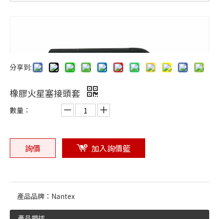
橡膠零件常見問題與解決方案
旭喬橡膠關注 CHINAPLAS 2025
旭喬橡膠參與 2025 台灣國際塑橡膠原料暨複材應用工業展
為什麼選用食品級矽膠？國際認證與安全標準解讀
耐高溫矽膠 VS 耐油橡膠，該如何選擇？
分享到:
橡膠製造工藝解析：壓縮成型、射出成型、擠出成型
橡膠火星塞接頭套
數量：
詢價
加入詢價籃
產品品牌：
Nantex
產品描述