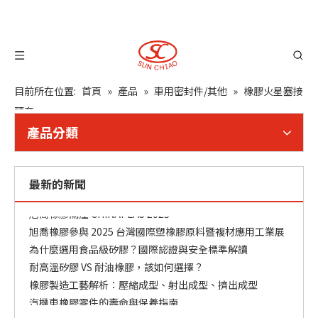
目前所在位置:
首頁
»
產品
»
車用密封件/其他
»
橡膠火星塞接
頭套
產品分類
最新的新聞
橡膠零件常見問題與解決方案
旭喬橡膠關注 CHINAPLAS 2025
旭喬橡膠參與 2025 台灣國際塑橡膠原料暨複材應用工業展
為什麼選用食品級矽膠？國際認證與安全標準解讀
耐高溫矽膠 VS 耐油橡膠，該如何選擇？
橡膠製造工藝解析：壓縮成型、射出成型、擠出成型
汽機車橡膠零件的壽命與保養指南
橡膠與矽膠的差異？應用選材指南