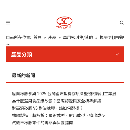
目前所在位置:
首頁
»
產品
»
車用密封件/其他
»
橡膠防傾桿襯
套
產品分類
最新的新聞
橡膠零件常見問題與解決方案
旭喬橡膠關注 CHINAPLAS 2025
旭喬橡膠參與 2025 台灣國際塑橡膠原料暨複材應用工業展
為什麼選用食品級矽膠？國際認證與安全標準解讀
耐高溫矽膠 VS 耐油橡膠，該如何選擇？
橡膠製造工藝解析：壓縮成型、射出成型、擠出成型
汽機車橡膠零件的壽命與保養指南
橡膠與矽膠的差異？應用選材指南