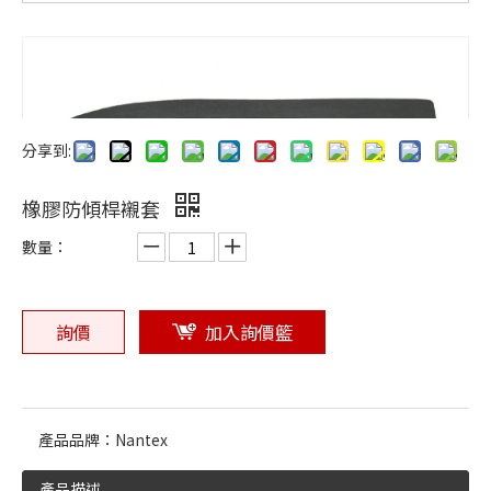
橡膠零件常見問題與解決方案
旭喬橡膠關注 CHINAPLAS 2025
旭喬橡膠參與 2025 台灣國際塑橡膠原料暨複材應用工業展
為什麼選用食品級矽膠？國際認證與安全標準解讀
耐高溫矽膠 VS 耐油橡膠，該如何選擇？
分享到:
橡膠製造工藝解析：壓縮成型、射出成型、擠出成型
橡膠防傾桿襯套
數量：
詢價
加入詢價籃
產品品牌：
Nantex
產品描述