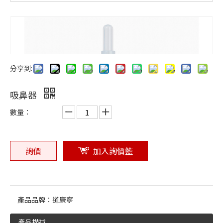
橡膠與矽膠的差異？應用選材指南
橡膠零件常見問題與解決方案
旭喬橡膠關注 CHINAPLAS 2025
旭喬橡膠參與 2025 台灣國際塑橡膠原料暨複材應用工業展
為什麼選用食品級矽膠？國際認證與安全標準解讀
耐高溫矽膠 VS 耐油橡膠，該如何選擇？
分享到:
橡膠製造工藝解析：壓縮成型、射出成型、擠出成型
吸鼻器
數量：
詢價
加入詢價籃
產品品牌：
道康寧
產品描述