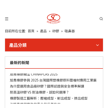
目前所在位置:
首頁
»
產品
»
矽膠
»
吸鼻器
產品分類
最新的新聞
橡膠零件常見問題與解決方案
旭喬橡膠關注 CHINAPLAS 2025
旭喬橡膠參與 2025 台灣國際塑橡膠原料暨複材應用工業展
為什麼選用食品級矽膠？國際認證與安全標準解讀
耐高溫矽膠 VS 耐油橡膠，該如何選擇？
橡膠製造工藝解析：壓縮成型、射出成型、擠出成型
汽機車橡膠零件的壽命與保養指南