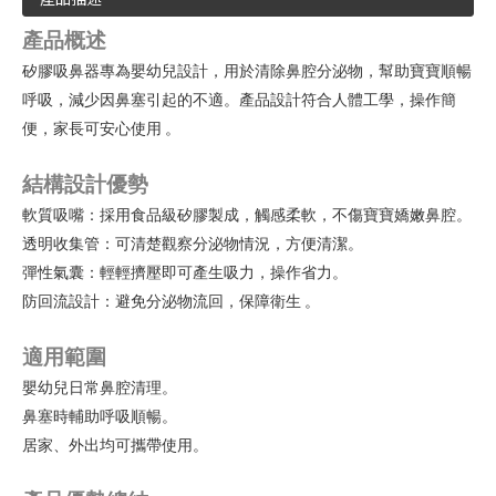
產品概述
矽膠吸鼻器專為嬰幼兒設計，用於清除鼻腔分泌物，幫助寶寶順暢
呼吸，減少因鼻塞引起的不適。產品設計符合人體工學，操作簡
便，家長可安心使用
。
結構設計優勢
軟質吸嘴：採用食品級矽膠製成，觸感柔軟，不傷寶寶嬌嫩鼻腔。
透明收集管：可清楚觀察分泌物情況，方便清潔。
彈性氣囊：輕輕擠壓即可產生吸力，操作省力。
防回流設計：避免分泌物流回，保障衛生
。
適用範圍
嬰幼兒日常鼻腔清理。
鼻塞時輔助呼吸順暢。
居家、外出均可攜帶使用。