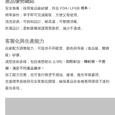
產品優勢總結
標準。
安全無毒：採用食品級矽膠，符合 FDA / LFGB
簡單操作：單手即可完成吸取，方便父母使用。
清洗容易：可拆卸設計，耐高溫，可整體消毒。
舒適設計：柔軟吸嘴保護寶寶鼻腔，減少不適感
。
客製化與生產能力
自家配方調整能力，可提供不同硬度、顏色與等級（食品級、醫療
級）矽膠。
、固態射出、轉射模、平壓
成型技術多樣，包括液態射出 (LSR)
模，滿足不同產品需求。
加工能力完整，也可進行噴塗手感油、修邊、拋光等後處理。
支援標準規格與完全客製化開發，確保產品在各種應用環境下達到
最佳表現
。